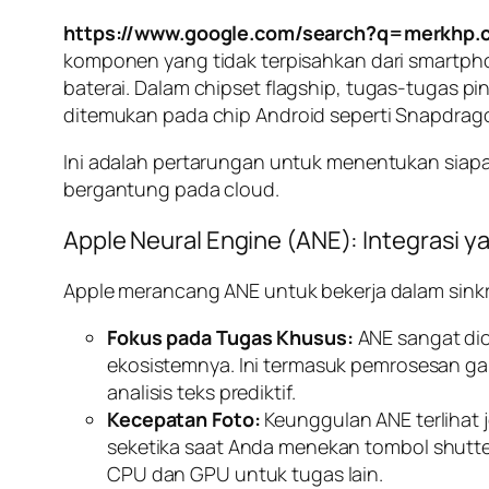
https://www.google.com/search?q=merkhp.
komponen yang tidak terpisahkan dari
smartph
baterai. Dalam
chipset
flagship
, tugas-tugas pi
ditemukan pada
chip
Android seperti Snapdrag
Ini adalah pertarungan untuk menentukan siapa
bergantung pada
cloud
.
Apple Neural Engine (ANE): Integrasi y
Apple merancang ANE untuk bekerja dalam sinkr
Fokus pada Tugas Khusus:
ANE sangat dio
ekosistemnya. Ini termasuk pemrosesan ga
analisis teks prediktif.
Kecepatan Foto:
Keunggulan ANE terlihat j
seketika saat Anda menekan tombol
shutt
CPU dan GPU untuk tugas lain.