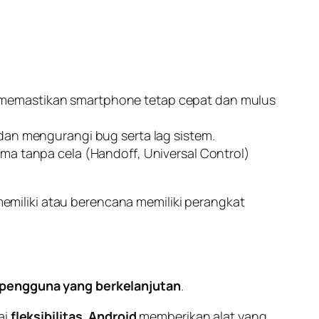
 memastikan
smartphone
tetap cepat dan mulus
 dan mengurangi
bug
serta
lag
sistem.
ma tanpa cela (
Handoff
,
Universal Control
)
iliki atau berencana memiliki perangkat
 pengguna yang berkelanjutan
.
ai
fleksibilitas
,
Android
memberikan alat yang