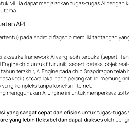
uk ML, ia dapat menjalankan tugas-tugas AI dengan k
U utama.
uatan API
ertentu) pada Android
flagship
memiliki tantangan yang
i akses ke
framework
AI yang lebih terbuka (seperti
Ten
I Engine
chip
untuk fitur unik, seperti deteksi objek
real
 tahun terakhir, AI Engine pada
chip
Snapdragon telah 
hasa kecil) secara lokal pada perangkat. Ini memungki
o yang kompleks tanpa koneksi internet.
ng menggunakan AI Engine ini untuk memperkaya
soft
asi yang sangat cepat dan efisien
untuk tugas-tugas
are
yang lebih fleksibel dan dapat diakses
oleh peng