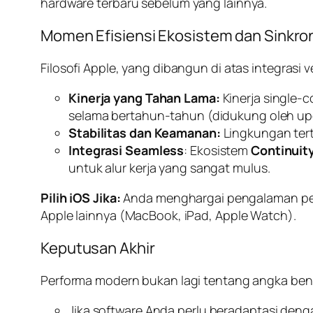
hardware
terbaru sebelum yang lainnya.
Momen Efisiensi Ekosistem dan Sinkron
Filosofi Apple, yang dibangun di atas integrasi v
Kinerja yang Tahan Lama:
Kinerja
single-c
selama bertahun-tahun (didukung oleh
up
Stabilitas dan Keamanan:
Lingkungan ter
Integrasi
Seamless
: Ekosistem
Continuit
untuk alur kerja yang sangat mulus.
Pilih iOS Jika:
Anda menghargai pengalaman pen
Apple lainnya (MacBook, iPad, Apple Watch).
Keputusan Akhir
Performa modern bukan lagi tentang angka
ben
Jika
software
Anda perlu beradaptasi den