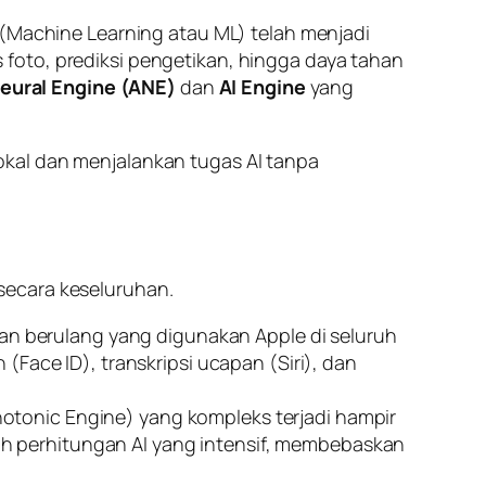
(
Machine Learning
atau ML) telah menjadi
 foto, prediksi pengetikan, hingga daya tahan
eural Engine (ANE)
dan
AI Engine
yang
okal dan menjalankan tugas AI tanpa
secara keseluruhan.
an berulang yang digunakan Apple di seluruh
h (
Face ID
), transkripsi ucapan (
Siri
), dan
otonic Engine
) yang kompleks terjadi hampir
lih perhitungan AI yang intensif, membebaskan