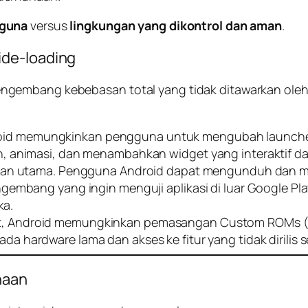
guna
versus
lingkungan yang dikontrol dan aman
.
ide-loading
ngembang kebebasan total yang tidak ditawarkan ole
oid memungkinkan pengguna untuk mengubah
launch
on, animasi, dan menambahkan
widget
yang interaktif d
an utama. Pengguna Android dapat mengunduh dan mengi
gembang yang ingin menguji aplikasi di luar
Google Pla
ka.
rat, Android memungkinkan pemasangan
Custom ROMs
(
pada
hardware
lama dan akses ke fitur yang tidak dirilis 
naan