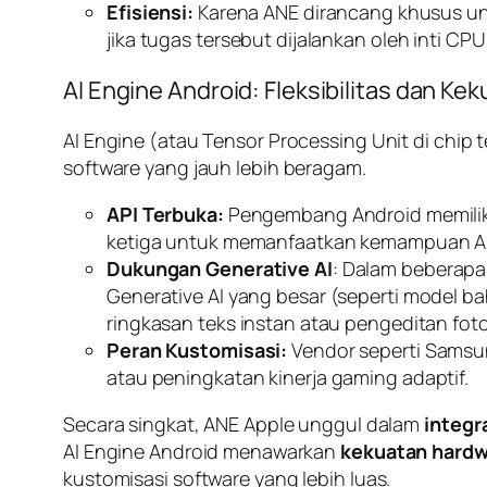
Efisiensi:
Karena ANE dirancang khusus unt
jika tugas tersebut dijalankan oleh inti CP
AI Engine Android: Fleksibilitas dan Kek
AI Engine (atau
Tensor Processing Unit
di
chip
t
software
yang jauh lebih beragam.
API Terbuka:
Pengembang Android memilik
ketiga untuk memanfaatkan kemampuan A
Dukungan
Generative AI
: Dalam beberapa
Generative AI
yang besar (seperti model ba
ringkasan teks instan atau pengeditan fot
Peran Kustomisasi:
Vendor seperti Samsu
atau peningkatan kinerja
gaming
adaptif.
Secara singkat, ANE Apple unggul dalam
integr
AI Engine Android menawarkan
kekuatan
hardw
kustomisasi
software
yang lebih luas.