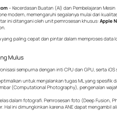
com
– Kecerdasan Buatan (AI) dan Pembelajaran Mesin 
one
modern, memengaruhi segalanya mulai dari kualitas
ntar ini ditangani oleh unit pemrosesan khusus:
Apple N
on.
 yang paling cepat dan pintar dalam memproses data l
ang Mulus
onisasi sempurna dengan inti CPU dan GPU, serta iOS 
ptimalkan untuk menjalankan tugas ML yang spesifik d
mbar (
Computational Photography
), pengenalan waja
elas dalam fotografi. Pemrosesan foto (
Deep Fusion
,
Ph
er
. Hal ini dimungkinkan karena ANE dapat mengambil a