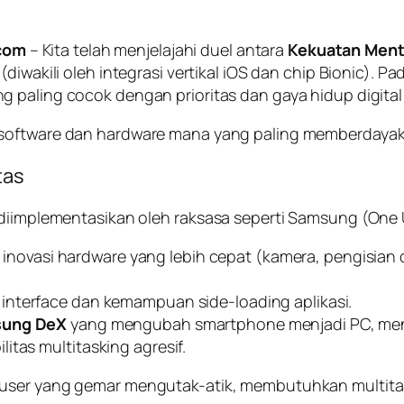
com
– Kita telah menjelajahi duel antara
Kekuatan Men
(diwakili oleh integrasi vertikal iOS dan
chip
Bionic). Pa
g paling cocok dengan prioritas dan gaya hidup digital
software
dan
hardware
mana yang paling memberdayak
tas
 diimplementasikan oleh raksasa seperti Samsung (One U
 inovasi
hardware
yang lebih cepat (kamera, pengisian da
s
interface
dan kemampuan
side-loading
aplikasi.
ung DeX
yang mengubah
smartphone
menjadi PC, men
ilitas
multitasking
agresif.
user
yang gemar mengutak-atik, membutuhkan
multit