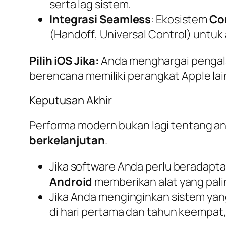
serta
lag
sistem.
Integrasi
Seamless
: Ekosistem
Co
(
Handoff
,
Universal Control
) untuk
Pilih iOS Jika:
Anda menghargai pengala
berencana memiliki perangkat Apple lai
Keputusan Akhir
Performa modern bukan lagi tentang a
berkelanjutan
.
Jika
software
Anda perlu beradapta
Android
memberikan alat yang pali
Jika Anda menginginkan sistem ya
di hari pertama dan tahun keempat