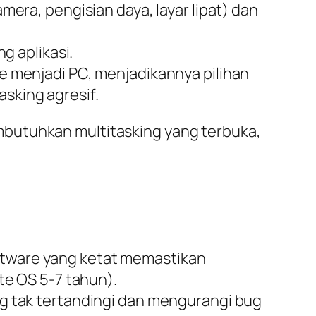
mera, pengisian daya, layar lipat) dan
ing
aplikasi.
e
menjadi PC, menjadikannya pilihan
tasking
agresif.
embutuhkan
multitasking
yang terbuka,
ftware
yang ketat memastikan
te
OS 5-7 tahun).
 tak tertandingi dan mengurangi
bug