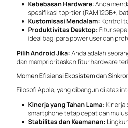
Kebebasan
Hardware
: Anda mend
spesifikasi
top-tier
(RAM 12GB+, bat
Kustomisasi Mendalam:
Kontrol t
Produktivitas
Desktop
:
Fitur sepe
ideal bagi para
power user
dan prof
Pilih Android Jika:
Anda adalah seora
dan memprioritaskan fitur
hardware
ter
Momen Efisiensi Ekosistem dan Sinkron
Filosofi Apple, yang dibangun di atas int
Kinerja yang Tahan Lama:
Kinerja
smartphone
tetap cepat dan mulus
Stabilitas dan Keamanan:
Lingkun