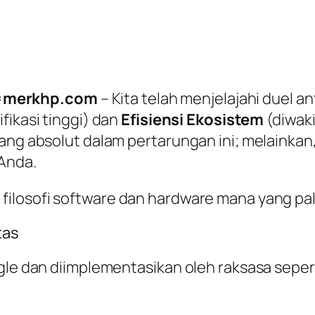
q=merkhp.com
– Kita telah menjelajahi duel a
fikasi tinggi) dan
Efisiensi Ekosistem
(diwaki
nang absolut dalam pertarungan ini; melainkan
 Anda.
filosofi
software
dan
hardware
mana yang pa
tas
ogle dan diimplementasikan oleh raksasa seper