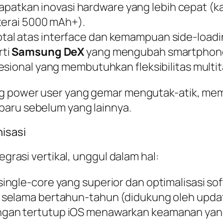
apatkan inovasi
hardware
yang lebih cepat (ka
erai 5000 mAh+).
otal atas
interface
dan kemampuan
side-load
rti
Samsung DeX
yang mengubah
smartphon
esional yang membutuhkan fleksibilitas
multi
ng
power user
yang gemar mengutak-atik, m
baru sebelum yang lainnya.
isasi
egrasi vertikal, unggul dalam hal:
single-core
yang superior dan optimalisasi
so
 selama bertahun-tahun (didukung oleh
upda
gan tertutup iOS menawarkan keamanan yang