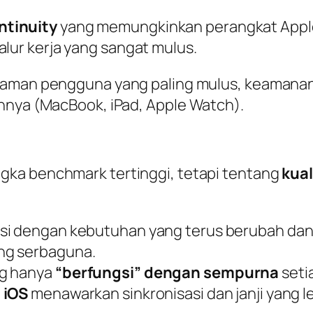
ntinuity
yang memungkinkan perangkat Apple
 alur kerja yang sangat mulus.
man pengguna yang paling mulus, keamanan 
nnya (MacBook, iPad, Apple Watch).
ngka
benchmark
tertinggi, tetapi tentang
kua
si dengan kebutuhan yang terus berubah da
ng serbaguna.
ng hanya
“berfungsi” dengan sempurna
seti
,
iOS
menawarkan sinkronisasi dan janji yang le